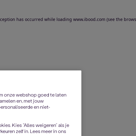
exception has occurred
while loading
www.ibood.com
(see the brows
om onze webshop goed te laten
rzamelen en, met jouw
rsonaliseerde en niet-
kies. Kies “Alles weigeren” als je
keuren zelf in. Lees meer in ons