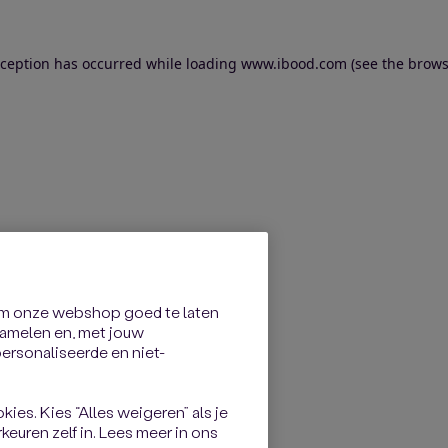
exception has occurred
while loading
www.ibood.com
(see the brows
om onze webshop goed te laten
rzamelen en, met jouw
rsonaliseerde en niet-
kies. Kies “Alles weigeren” als je
keuren zelf in. Lees meer in ons