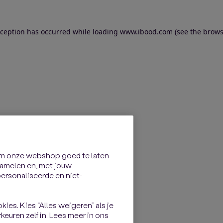
exception has occurred
while loading
www.ibood.com
(see the brows
om onze webshop goed te laten
rzamelen en, met jouw
rsonaliseerde en niet-
kies. Kies “Alles weigeren” als je
keuren zelf in. Lees meer in ons