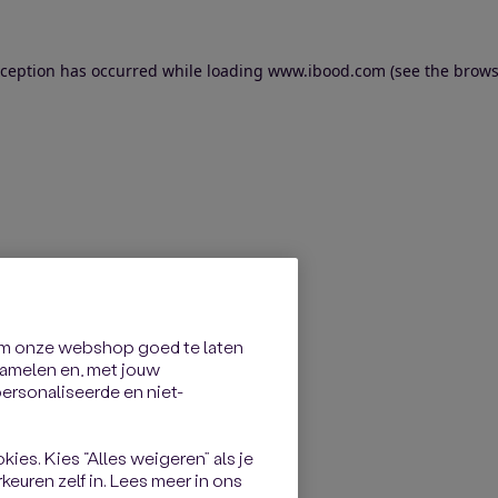
exception has occurred
while loading
www.ibood.com
(see the brows
om onze webshop goed te laten
rzamelen en, met jouw
rsonaliseerde en niet-
kies. Kies “Alles weigeren” als je
keuren zelf in. Lees meer in ons