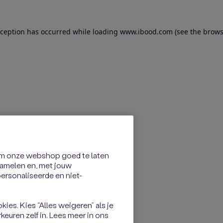
exception has occurred
while loading
www.ibood.com
(see the brows
om onze webshop goed te laten
rzamelen en, met jouw
rsonaliseerde en niet-
kies. Kies “Alles weigeren” als je
keuren zelf in. Lees meer in ons