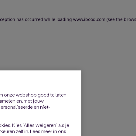
exception has occurred
while loading
www.ibood.com
(see the brows
om onze webshop goed te laten
rzamelen en, met jouw
rsonaliseerde en niet-
kies. Kies “Alles weigeren” als je
keuren zelf in. Lees meer in ons