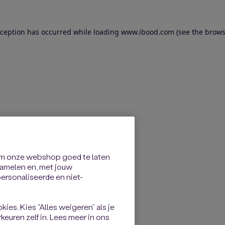
exception has occurred
while loading
www.ibood.com
(see the brows
om onze webshop goed te laten
rzamelen en, met jouw
rsonaliseerde en niet-
kies. Kies “Alles weigeren” als je
keuren zelf in. Lees meer in ons