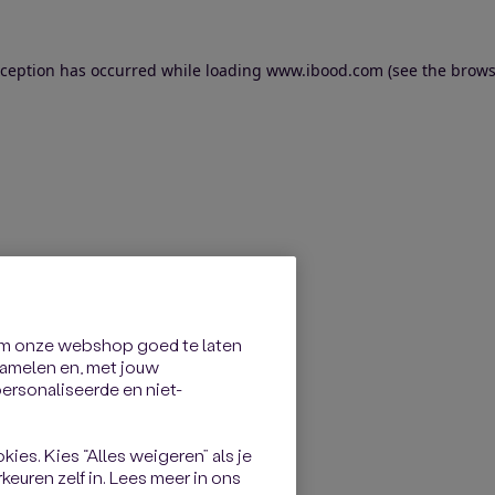
exception has occurred
while loading
www.ibood.com
(see the brows
om onze webshop goed te laten
rzamelen en, met jouw
rsonaliseerde en niet-
kies. Kies “Alles weigeren” als je
keuren zelf in. Lees meer in ons