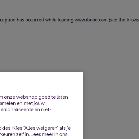
exception has occurred
while loading
www.ibood.com
(see the brows
om onze webshop goed te laten
rzamelen en, met jouw
rsonaliseerde en niet-
kies. Kies “Alles weigeren” als je
keuren zelf in. Lees meer in ons