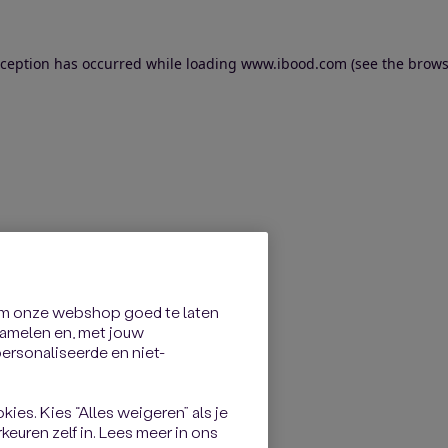
exception has occurred
while loading
www.ibood.com
(see the brows
om onze webshop goed te laten
rzamelen en, met jouw
rsonaliseerde en niet-
kies. Kies “Alles weigeren” als je
keuren zelf in. Lees meer in ons