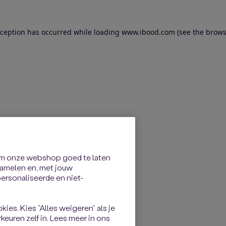
exception has occurred
while loading
www.ibood.com
(see the brows
om onze webshop goed te laten
rzamelen en, met jouw
rsonaliseerde en niet-
kies. Kies “Alles weigeren” als je
keuren zelf in. Lees meer in ons