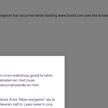
exception has occurred
while loading
www.ibood.com
(see the brows
om onze webshop goed te laten
rzamelen en, met jouw
rsonaliseerde en niet-
kies. Kies “Alles weigeren” als je
keuren zelf in. Lees meer in ons