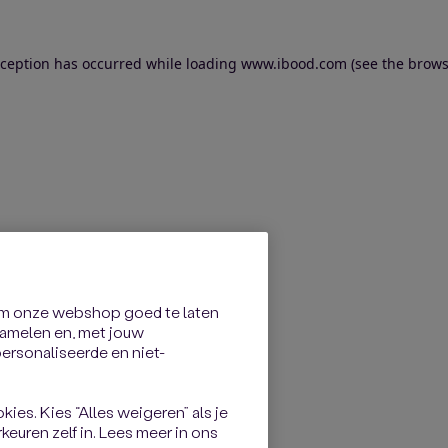
exception has occurred
while loading
www.ibood.com
(see the brows
om onze webshop goed te laten
rzamelen en, met jouw
rsonaliseerde en niet-
kies. Kies “Alles weigeren” als je
keuren zelf in. Lees meer in ons