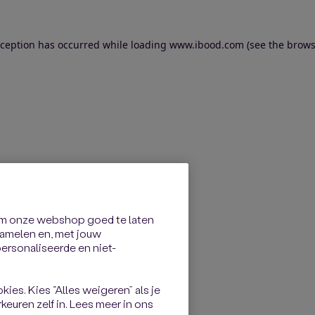
exception has occurred
while loading
www.ibood.com
(see the brows
om onze webshop goed te laten
rzamelen en, met jouw
rsonaliseerde en niet-
kies. Kies “Alles weigeren” als je
keuren zelf in. Lees meer in ons