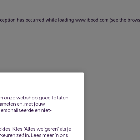
exception has occurred
while loading
www.ibood.com
(see the brows
om onze webshop goed te laten
rzamelen en, met jouw
rsonaliseerde en niet-
kies. Kies “Alles weigeren” als je
keuren zelf in. Lees meer in ons