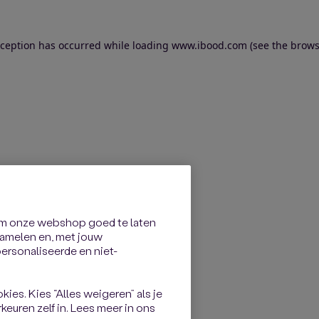
exception has occurred
while loading
www.ibood.com
(see the brows
om onze webshop goed te laten
rzamelen en, met jouw
rsonaliseerde en niet-
kies. Kies “Alles weigeren” als je
keuren zelf in. Lees meer in ons