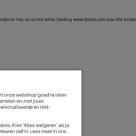
exception has occurred
while loading
www.ibood.com
(see the brows
om onze webshop goed te laten
rzamelen en, met jouw
rsonaliseerde en niet-
kies. Kies “Alles weigeren” als je
keuren zelf in. Lees meer in ons