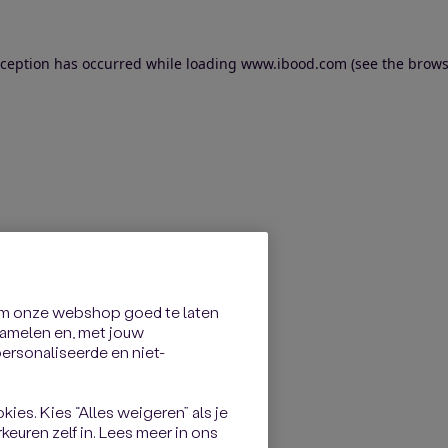
exception has occurred
while loading
www.ibood.com
(see the brows
om onze webshop goed te laten
rzamelen en, met jouw
rsonaliseerde en niet-
kies. Kies “Alles weigeren” als je
keuren zelf in. Lees meer in ons