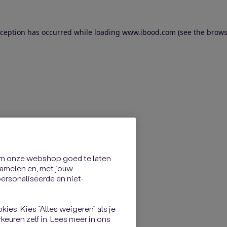
exception has occurred
while loading
www.ibood.com
(see the brows
om onze webshop goed te laten
rzamelen en, met jouw
rsonaliseerde en niet-
kies. Kies “Alles weigeren” als je
keuren zelf in. Lees meer in ons