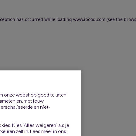
exception has occurred
while loading
www.ibood.com
(see the brows
om onze webshop goed te laten
rzamelen en, met jouw
rsonaliseerde en niet-
kies. Kies “Alles weigeren” als je
keuren zelf in. Lees meer in ons