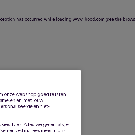
exception has occurred
while loading
www.ibood.com
(see the brows
om onze webshop goed te laten
rzamelen en, met jouw
rsonaliseerde en niet-
kies. Kies “Alles weigeren” als je
keuren zelf in. Lees meer in ons