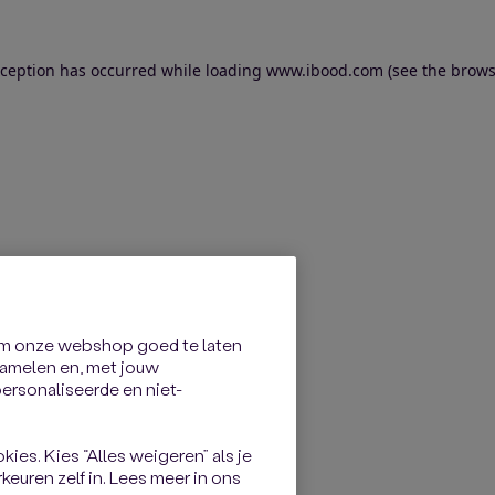
exception has occurred
while loading
www.ibood.com
(see the brows
om onze webshop goed te laten
rzamelen en, met jouw
rsonaliseerde en niet-
kies. Kies “Alles weigeren” als je
keuren zelf in. Lees meer in ons