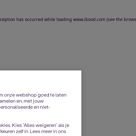
exception has occurred
while loading
www.ibood.com
(see the brows
om onze webshop goed te laten
rzamelen en, met jouw
rsonaliseerde en niet-
kies. Kies “Alles weigeren” als je
keuren zelf in. Lees meer in ons