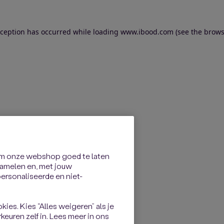
exception has occurred
while loading
www.ibood.com
(see the brows
om onze webshop goed te laten
rzamelen en, met jouw
rsonaliseerde en niet-
kies. Kies “Alles weigeren” als je
keuren zelf in. Lees meer in ons