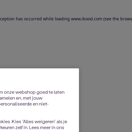
exception has occurred
while loading
www.ibood.com
(see the brows
om onze webshop goed te laten
rzamelen en, met jouw
rsonaliseerde en niet-
kies. Kies “Alles weigeren” als je
keuren zelf in. Lees meer in ons