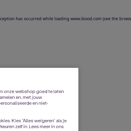
exception has occurred
while loading
www.ibood.com
(see the brows
om onze webshop goed te laten
rzamelen en, met jouw
rsonaliseerde en niet-
kies. Kies “Alles weigeren” als je
keuren zelf in. Lees meer in ons