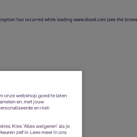
exception has occurred
while loading
www.ibood.com
(see the brows
om onze webshop goed te laten
rzamelen en, met jouw
rsonaliseerde en niet-
kies. Kies “Alles weigeren” als je
keuren zelf in. Lees meer in ons