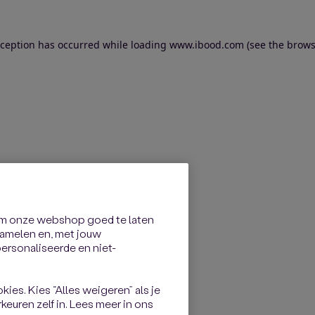
exception has occurred
while loading
www.ibood.com
(see the brows
om onze webshop goed te laten
rzamelen en, met jouw
rsonaliseerde en niet-
kies. Kies “Alles weigeren” als je
keuren zelf in. Lees meer in ons