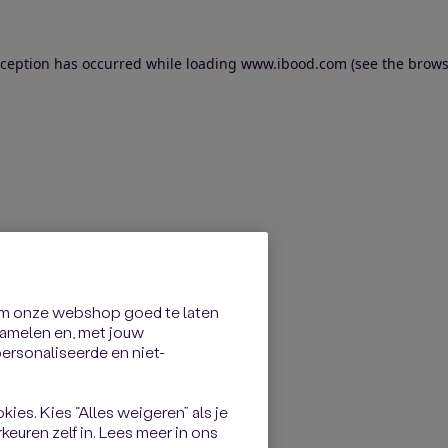
exception has occurred
while loading
www.ibood.com
(see the brows
om onze webshop goed te laten
rzamelen en, met jouw
rsonaliseerde en niet-
kies. Kies “Alles weigeren” als je
keuren zelf in. Lees meer in ons