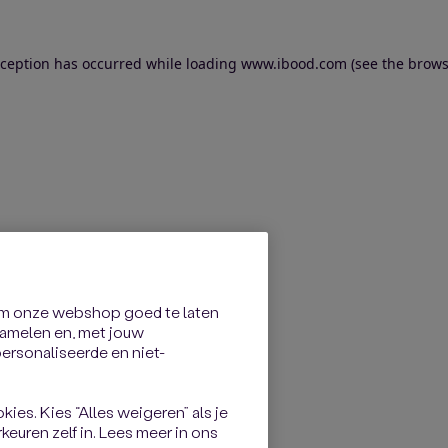
exception has occurred
while loading
www.ibood.com
(see the brows
om onze webshop goed te laten
rzamelen en, met jouw
rsonaliseerde en niet-
kies. Kies “Alles weigeren” als je
keuren zelf in. Lees meer in ons