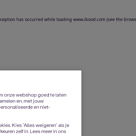
exception has occurred
while loading
www.ibood.com
(see the brows
om onze webshop goed te laten
rzamelen en, met jouw
rsonaliseerde en niet-
kies. Kies “Alles weigeren” als je
keuren zelf in. Lees meer in ons