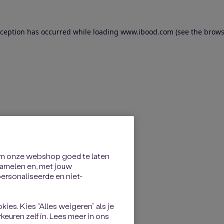
exception has occurred
while loading
www.ibood.com
(see the brows
om onze webshop goed te laten
rzamelen en, met jouw
rsonaliseerde en niet-
kies. Kies “Alles weigeren” als je
keuren zelf in. Lees meer in ons