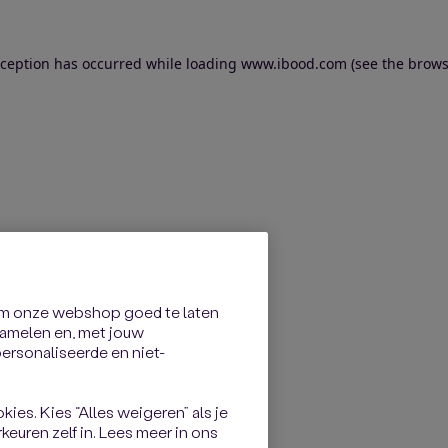
exception has occurred
while loading
www.ibood.com
(see the brows
om onze webshop goed te laten
rzamelen en, met jouw
rsonaliseerde en niet-
kies. Kies “Alles weigeren” als je
keuren zelf in. Lees meer in ons