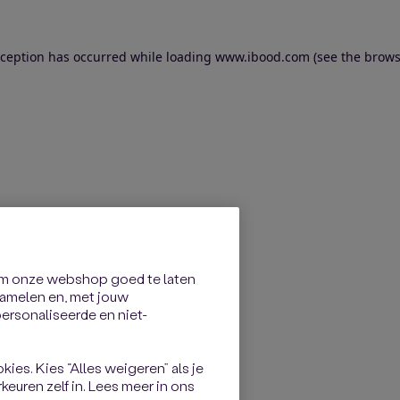
exception has occurred
while loading
www.ibood.com
(see the brows
om onze webshop goed te laten
rzamelen en, met jouw
rsonaliseerde en niet-
kies. Kies “Alles weigeren” als je
keuren zelf in. Lees meer in ons