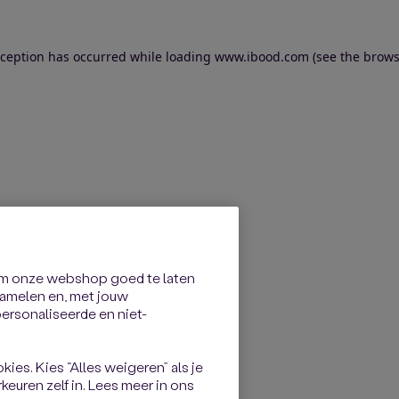
exception has occurred
while loading
www.ibood.com
(see the brows
om onze webshop goed te laten
rzamelen en, met jouw
rsonaliseerde en niet-
kies. Kies “Alles weigeren” als je
keuren zelf in. Lees meer in ons