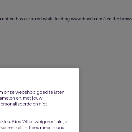
exception has occurred
while loading
www.ibood.com
(see the brows
om onze webshop goed te laten
rzamelen en, met jouw
rsonaliseerde en niet-
kies. Kies “Alles weigeren” als je
keuren zelf in. Lees meer in ons