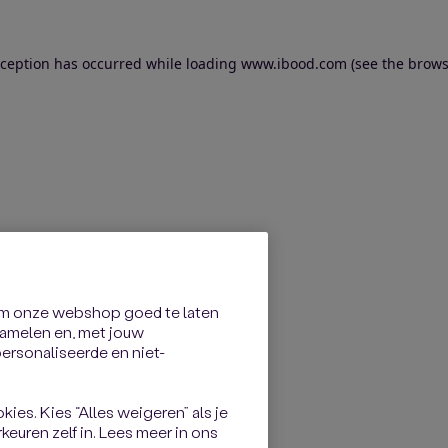
exception has occurred
while loading
www.ibood.com
(see the brows
om onze webshop goed te laten
rzamelen en, met jouw
rsonaliseerde en niet-
kies. Kies “Alles weigeren” als je
keuren zelf in. Lees meer in ons