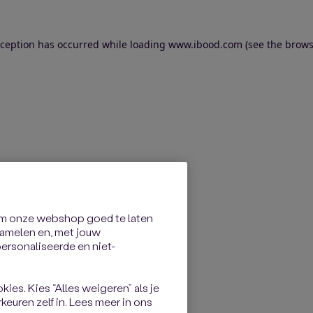
exception has occurred
while loading
www.ibood.com
(see the brows
om onze webshop goed te laten
rzamelen en, met jouw
rsonaliseerde en niet-
kies. Kies “Alles weigeren” als je
keuren zelf in. Lees meer in ons