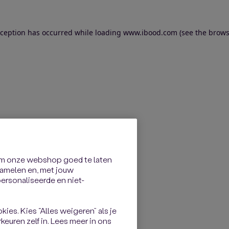
exception has occurred
while loading
www.ibood.com
(see the brows
om onze webshop goed te laten
rzamelen en, met jouw
rsonaliseerde en niet-
kies. Kies “Alles weigeren” als je
keuren zelf in. Lees meer in ons