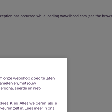
exception has occurred
while loading
www.ibood.com
(see the brows
om onze webshop goed te laten
rzamelen en, met jouw
rsonaliseerde en niet-
kies. Kies “Alles weigeren” als je
keuren zelf in. Lees meer in ons