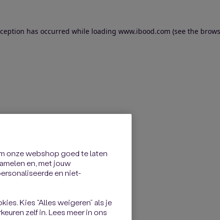
exception has occurred
while loading
www.ibood.com
(see the brows
om onze webshop goed te laten
rzamelen en, met jouw
rsonaliseerde en niet-
kies. Kies “Alles weigeren” als je
keuren zelf in. Lees meer in ons