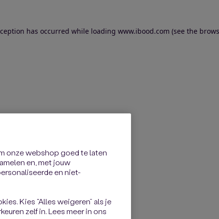
exception has occurred
while loading
www.ibood.com
(see the brows
om onze webshop goed te laten
rzamelen en, met jouw
rsonaliseerde en niet-
kies. Kies “Alles weigeren” als je
keuren zelf in. Lees meer in ons