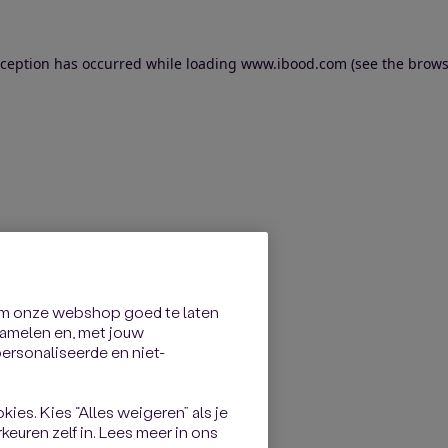
exception has occurred
while loading
www.ibood.com
(see the brows
om onze webshop goed te laten
rzamelen en, met jouw
rsonaliseerde en niet-
kies. Kies “Alles weigeren” als je
keuren zelf in. Lees meer in ons