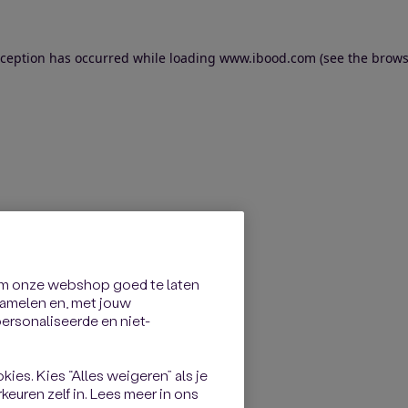
exception has occurred
while loading
www.ibood.com
(see the brows
om onze webshop goed te laten
rzamelen en, met jouw
rsonaliseerde en niet-
kies. Kies “Alles weigeren” als je
keuren zelf in. Lees meer in ons