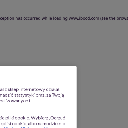
exception has occurred
while loading
www.ibood.com
(see the brows
sz sklep internetowy działał
dzić statystyki oraz, za Twoją
nalizowanych i
kie pliki cookie. Wybierz „Odrzuć
 pliki cookie, albo samodzielnie