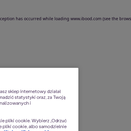
exception has occurred
while loading
www.ibood.com
(see the brows
sz sklep internetowy działał
dzić statystyki oraz, za Twoją
nalizowanych i
kie pliki cookie. Wybierz „Odrzuć
 pliki cookie, albo samodzielnie