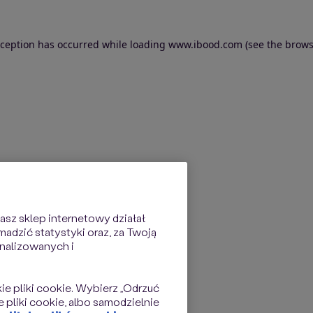
exception has occurred
while loading
www.ibood.com
(see the brows
sz sklep internetowy działał
dzić statystyki oraz, za Twoją
nalizowanych i
kie pliki cookie. Wybierz „Odrzuć
 pliki cookie, albo samodzielnie