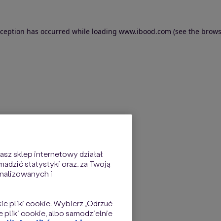
exception has occurred
while loading
www.ibood.com
(see the brows
sz sklep internetowy działał
dzić statystyki oraz, za Twoją
nalizowanych i
kie pliki cookie. Wybierz „Odrzuć
 pliki cookie, albo samodzielnie