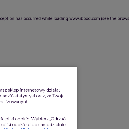
exception has occurred
while loading
www.ibood.com
(see the brows
sz sklep internetowy działał
dzić statystyki oraz, za Twoją
nalizowanych i
kie pliki cookie. Wybierz „Odrzuć
 pliki cookie, albo samodzielnie