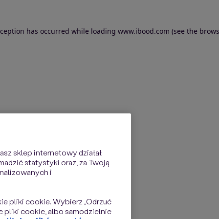
exception has occurred
while loading
www.ibood.com
(see the brows
sz sklep internetowy działał
dzić statystyki oraz, za Twoją
nalizowanych i
kie pliki cookie. Wybierz „Odrzuć
 pliki cookie, albo samodzielnie